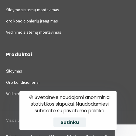
Šildymo sistemų montavimas
oro kondicionierių įrengimas
Vėdinimo sistemų montavimas
Produktai
Šildymas
Oro kondicioneriai
Vėdinimas
🍪 Svetainėje naudojami anoniminiai
statistikos slapukai. Naudodamiesi
sutinkate su privatumo politika
Visos teisės saugomos ©2022 BūstoIN.
Sutinku