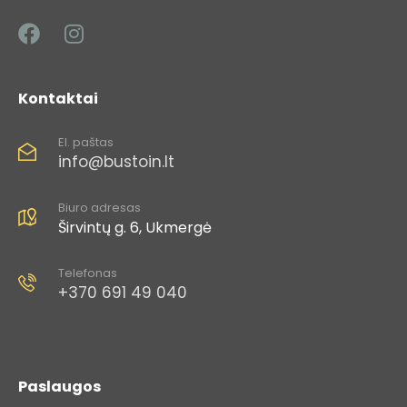
Kontaktai
El. paštas
info@bustoin.lt
Biuro adresas
Širvintų g. 6, Ukmergė
Telefonas
+370 691 49 040​
Paslaugos