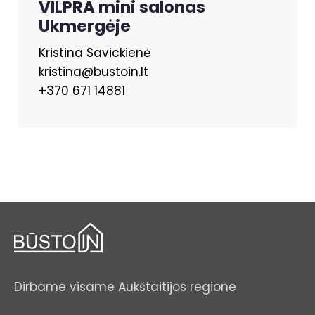
VILPRA mini salonas
Ukmergėje
Kristina Savickienė
kristina@bustoin.lt
+370 671 14881
Dirbame visame Aukštaitijos regione