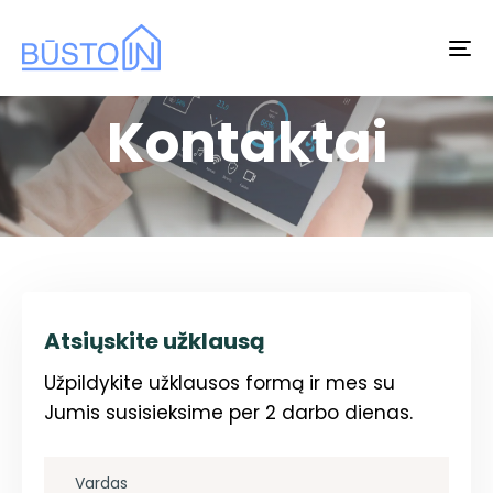
To
na
Kontaktai
Atsiųskite užklausą
Užpildykite užklausos formą ir mes su
Jumis susisieksime per 2 darbo dienas.