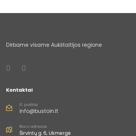
Dirbame visame Aukštaitijos regione
Kontaktai
El. paštas
info@bustoin.lt
Biuro adresas
Širvintų g. 6, Ukmergė