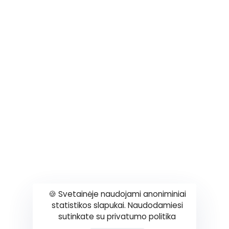
Paslaugos
Šildymo sistemų montavimas
oro kondicionierių įrengimas
Vėdinimo sistemų montavimas
Produktai
Šildymas
Oro kondicioneriai
Vėdinimas
🍪 Svetainėje naudojami anoniminiai
statistikos slapukai. Naudodamiesi
sutinkate su privatumo politika