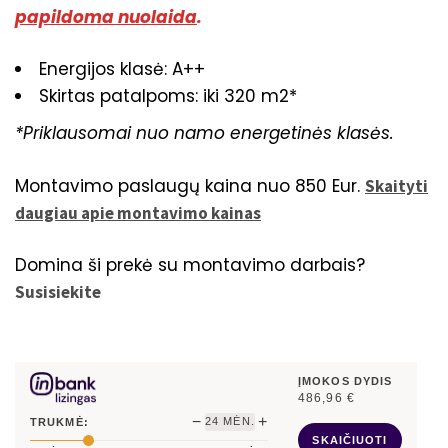
papildoma nuolaida
.
Energijos klasė: A++
Skirtas patalpoms: iki 320 m2*
*Priklausomai nuo namo energetinės klasės.
Montavimo paslaugų kaina nuo 850 Eur.
Skaityti
daugiau apie montavimo kainas
Domina ši prekė su montavimo darbais?
Susisiekite
ĮMOKOS DYDIS
486,96
€
−
+
24
MĖN.
TRUKMĖ:
SKAIČIUOTI