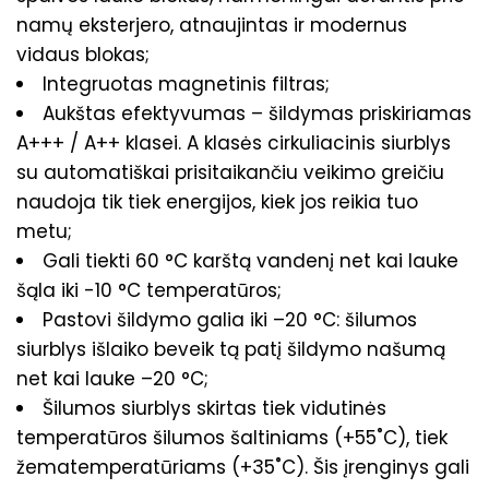
namų eksterjero, atnaujintas ir modernus
vidaus blokas;
Integruotas magnetinis filtras;
Aukštas efektyvumas – šildymas priskiriamas
A+++ / A++ klasei. A klasės cirkuliacinis siurblys
su automatiškai prisitaikančiu veikimo greičiu
naudoja tik tiek energijos, kiek jos reikia tuo
metu;
Gali tiekti 60 °C karštą vandenį net kai lauke
šąla iki -10 °C temperatūros;
Pastovi šildymo galia iki –20 °C: šilumos
siurblys išlaiko beveik tą patį šildymo našumą
net kai lauke –20 °C;
Šilumos siurblys skirtas tiek vidutinės
temperatūros šilumos šaltiniams (+55˚C), tiek
žematemperatūriams (+35˚C). Šis įrenginys gali