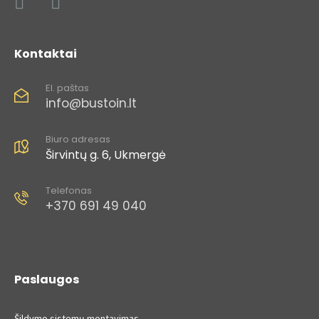
Kontaktai
El. paštas
info@bustoin.lt
Biuro adresas
Širvintų g. 6, Ukmergė
Telefonas
+370 691 49 040​
Paslaugos
Šildymo sistemų montavimas