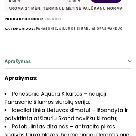
6
MĖN.
84
MĖN.
ROMA
24
MĖN. TERMINUI, METINĖ PALŪKANŲ NORMA –
7,90
%
, SU
PRODUKTO KODAS:
SS00031
KATEGORIJOS:
,
PANASONIC
ŠILUMOS SIURBLIAI ORAS-VANDUO
Aprašymas
Aprašymas:
Panasonic Aquera K kartos – naujoji
Panasonic šilumos siurblių serija;
Idealiai tinka Lietuvos klimatui – išbandyta ir
patvirtinta atšiauriu Skandinavišku klimatu;
Patobulintas dizainas – antracito pilkos
spalvos lauko blokas, harmoningai derantis prie