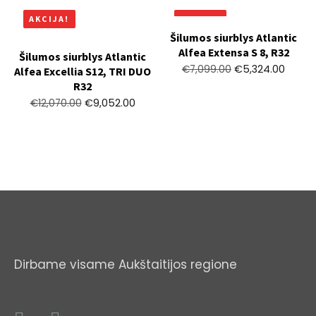
AKCIJA!
AKCIJA!
Šilumos siurblys Atlantic
Alfea Extensa S 8, R32
Šilumos siurblys Atlantic
€
5,324.00
€
7,099.00
Alfea Excellia S12, TRI DUO
R32
€
9,052.00
€
12,070.00
Dirbame visame Aukštaitijos regione