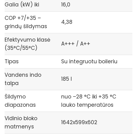
Galia (kW) iki
16,0
COP +7/+35 –
4,38
grindų šildymas
Efektyvumo klasė
A+++ / A++
(35°C/55°C)
Tipas
Su integruotu boileriu
Vandens indo
185 l
talpa
Šildymo
nuo –28 °C iki +35 °C
diapazonas
lauko temperatūros
Vidinio bloko
1642x599x602
matmenys