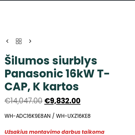
Šilumos siurblys
Panasonic 16kW T-
CAP, K kartos
€
14,047.00
€
9,832.00
WH-ADC16K9E8AN / WH-UXZ16KE8
Užsakius montavimo darbus taikoma