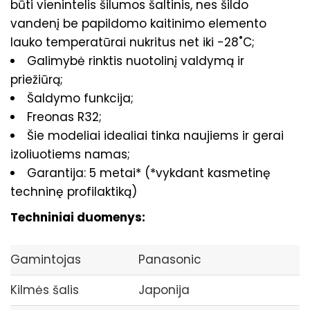
būti vienintelis šilumos šaltinis, nes šildo
vandenį be papildomo kaitinimo elemento
lauko temperatūrai nukritus net iki -28˚C;
Galimybė rinktis nuotolinį valdymą ir
priežiūrą;
Šaldymo funkcija;
Freonas R32;
Šie modeliai idealiai tinka naujiems ir gerai
izoliuotiems namas;
Garantija: 5 metai* (*vykdant kasmetinę
techninę profilaktiką)
Techniniai duomenys:
Gamintojas
Panasonic
Kilmės šalis
Japonija