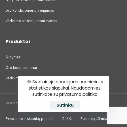
oro kondicionierių įrengimas
Vėdinimo sistemų montavimas
Produktai
Šildymas
Oro kondicioneriai
Vėdinimas
🍪 Svetainėje naudojami anoniminiai
statistikos slapukai. Naudodamiesi
sutinkate su privatumo politika
Visos teisės saugomos ©2022 BūstoIN.
Sutinku
Privatumo ir slapukų politika
D.U.K.
Puslapių kūrimas