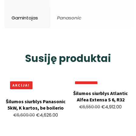
Gamintojas
Panasonic
Susiję produktai
AKCIJA!
AKCIJA!
Šilumos siurblys Atlantic
Alfea Extensa S 6, R32
Šilumos siurblys Panasonic
€
4,912.00
€
6,550.00
5kW, K kartos, be boilerio
€
4,626.00
€
6,609.00