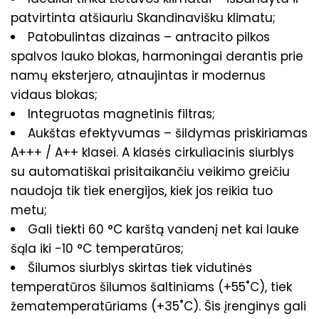
patvirtinta atšiauriu Skandinavišku klimatu;
Patobulintas dizainas – antracito pilkos
spalvos lauko blokas, harmoningai derantis prie
namų eksterjero, atnaujintas ir modernus
vidaus blokas;
Integruotas magnetinis filtras;
Aukštas efektyvumas – šildymas priskiriamas
A+++ / A++ klasei. A klasės cirkuliacinis siurblys
su automatiškai prisitaikančiu veikimo greičiu
naudoja tik tiek energijos, kiek jos reikia tuo
metu;
Gali tiekti 60 °C karštą vandenį net kai lauke
šąla iki -10 °C temperatūros;
Šilumos siurblys skirtas tiek vidutinės
temperatūros šilumos šaltiniams (+55˚C), tiek
žematemperatūriams (+35˚C). Šis įrenginys gali