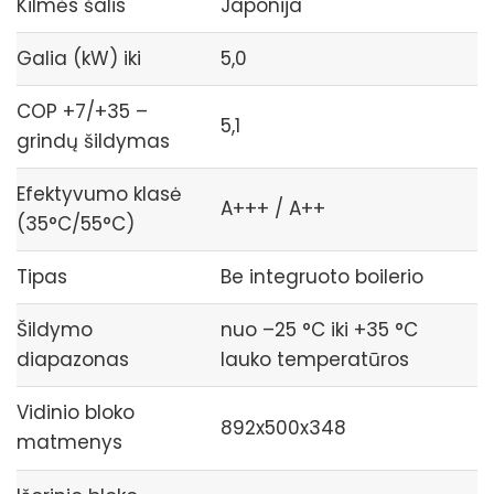
Kilmės šalis
Japonija
Galia (kW) iki
5,0
COP +7/+35 –
5,1
grindų šildymas
Efektyvumo klasė
A+++ / A++
(35°C/55°C)
Tipas
Be integruoto boilerio
Šildymo
nuo –25 °C iki +35 °C
diapazonas
lauko temperatūros
Vidinio bloko
892x500x348
matmenys