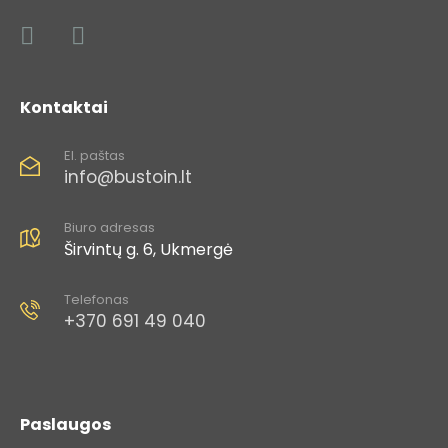
Kontaktai
El. paštas
info@bustoin.lt
Biuro adresas
Širvintų g. 6, Ukmergė
Telefonas
+370 691 49 040​
Paslaugos