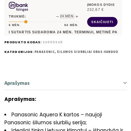
ĮMOKOS DYDIS
232,67
€
−
+
24
MĖN.
TRUKMĖ:
SKAIČIUOTI
6
MĖN.
84
MĖN.
 SUTARTIS SUDAROMA
24
MĖN. TERMINUI, METINĖ PALŪKANŲ NO
PRODUKTO KODAS:
SS000345
KATEGORIJOS:
,
PANASONIC
ŠILUMOS SIURBLIAI ORAS-VANDUO
Aprašymas
Aprašymas:
Panasonic Aquera K kartos – naujoji
Panasonic šilumos siurblių serija;
Idealiai tinka Lietuvos klimatui – išbandyta ir