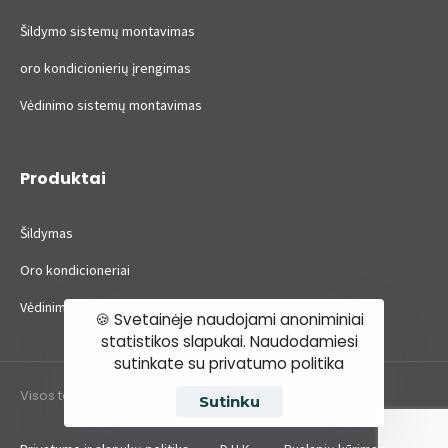
Šildymo sistemų montavimas
oro kondicionierių įrengimas
Vėdinimo sistemų montavimas
Produktai
Šildymas
Oro kondicioneriai
Vėdinimas
🍪 Svetainėje naudojami anoniminiai
statistikos slapukai. Naudodamiesi
sutinkate su privatumo politika
Visos teisės saugomos ©2022 BūstoIN.
Sutinku