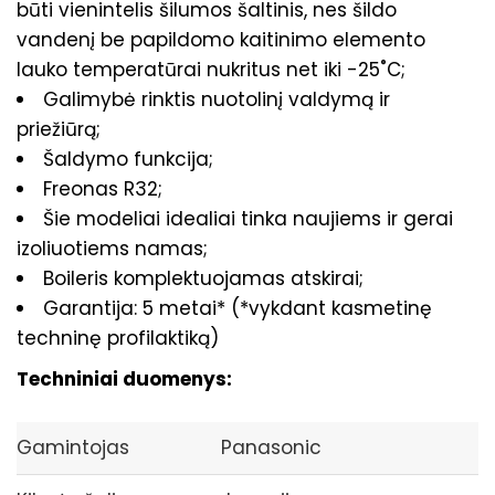
būti vienintelis šilumos šaltinis, nes šildo
vandenį be papildomo kaitinimo elemento
lauko temperatūrai nukritus net iki -25˚C;
Galimybė rinktis nuotolinį valdymą ir
priežiūrą;
Šaldymo funkcija;
Freonas R32;
Šie modeliai idealiai tinka naujiems ir gerai
izoliuotiems namas;
Boileris komplektuojamas atskirai;
Garantija: 5 metai* (*vykdant kasmetinę
techninę profilaktiką)
Techniniai duomenys:
Gamintojas
Panasonic