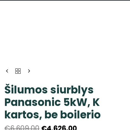
Šilumos siurblys
Panasonic 5kW, K
kartos, be boilerio
€
6,609.00
€
4,626.00