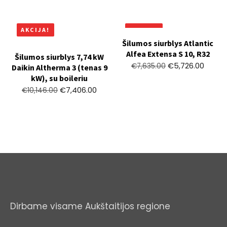
AKCIJA!
AKCIJA!
Šilumos siurblys Atlantic
Alfea Extensa S 10, R32
Šilumos siurblys 7,74 kW
€
5,726.00
€
7,635.00
Daikin Altherma 3 (tenas 9
kW), su boileriu
€
7,406.00
€
10,146.00
Dirbame visame Aukštaitijos regione