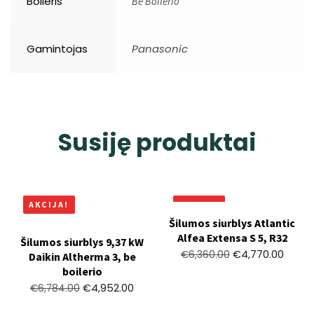
Boileris
Be Boilerio
Gamintojas
Panasonic
Susiję produktai
AKCIJA!
AKCIJA!
Šilumos siurblys Atlantic
Alfea Extensa S 5, R32
Šilumos siurblys 9,37 kW
€
4,770.00
€
6,360.00
Daikin Altherma 3, be
boilerio
€
4,952.00
€
6,784.00