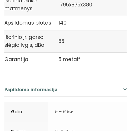
Išorinio bloko
795x875x380
matmenys
Apšildomas plotas
140
Išorinio įr. garso
55
slėgio lygis, dBa
Garantija
5 metai*
Papildoma informacija
Galia
5 – 6 kw