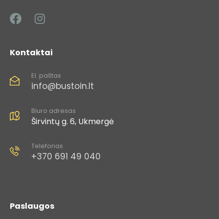
Kontaktai
El. paštas
info@bustoin.lt
Biuro adresas
Širvintų g. 6, Ukmergė
Telefonas
+370 691 49 040​
Paslaugos