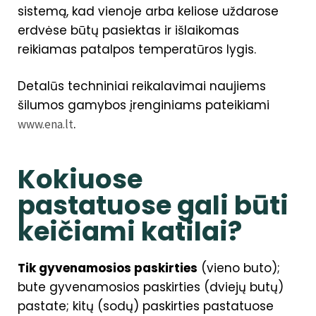
sistemą, kad vienoje arba keliose uždarose
erdvėse būtų pasiektas ir išlaikomas
reikiamas patalpos temperatūros lygis.
Detalūs techniniai reikalavimai naujiems
šilumos gamybos įrenginiams pateikiami
.
www.ena.lt
Kokiuose
pastatuose gali būti
keičiami katilai?
Tik gyvenamosios paskirties
(vieno buto);
bute gyvenamosios paskirties (dviejų butų)
pastate; kitų (sodų) paskirties pastatuose