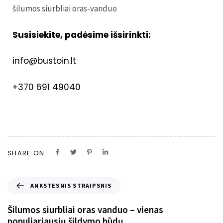
šilumos siurbliai oras-vanduo
Susisiekite, padėsime išsirinkti:
info@bustoin.lt
+370 691 49040
SHARE ON
ANKSTESNIS STRAIPSNIS
Šilumos siurbliai oras vanduo – vienas
populiariausių šildymo būdų