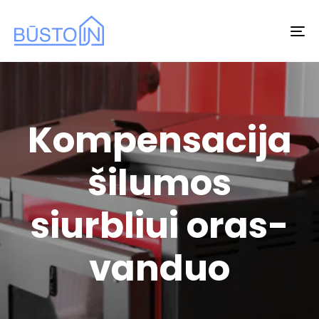
To
na
Kompensacija
šilumos
siurbliui oras-
vanduo