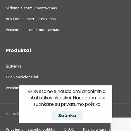
Šildymo sistemų montavimas
oro kondicionierių įrengimas
Vėdinimo sistemų montavimas
Produktai
Šildymas
Oro kondicioneriai
Vėdinimas
🍪 Svetainėje naudojami anoniminiai
statistikos slapukai. Naudodamiesi
sutinkate su privatumo politika
Visos teisės saugomos ©2022 BūstoIN.
Sutinku
Privatumo ir slapukų politika
D.U.K.
Puslapių kūrimas