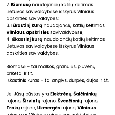
2.
Biomasę
naudojančių katilų keitimas
Lietuvos savivaldybėse išskyrus Vilniaus
apskrities savivaldybes;
3.
Iškastinį kurą
naudojančių katilų keitimas
Vilniaus apskrities
savivaldybėse;
4.
Iškastinį kurą
naudojančių katilų keitimas
Lietuvos savivaldybėse išskyrus Vilniaus
apskrities savivaldybes.
Biomasė – tai malkos, granulės, pjuvenų
briketai ir t.t.
Iškastinis kuras – tai anglys, durpės, dujos ir t.t.
Jei Jūsų būstas yra
Elektrėnų
,
Šalčininkų
rajono,
Širvintų
rajono,
Švenčionių
rajono,
Trakų
rajono,
Ukmergės
rajono,
Vilniaus
miesto ar Vilniaus rajono savivaldybės –