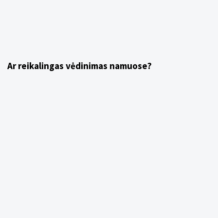
3 metai ago
Uncategorized
Ar reikalingas vėdinimas namuose?