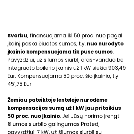
Svarbu
, finansuojama iki 50 proc. nuo pagal
įkainį paskaičiuotos sumos, t.y.
nuo nurodyto
įkainio kompensuojama tik pusė sumos
.
Pavyzdžiui, už šilumos siurblį oras-vanduo be
integruoto boilerio įkainis už 1 kW siekia 903,49
Eur. Kompensuojama 50 proc. šio įkainio, t.y.
451,75 Eur.
Žemiau pateiktoje lentelėje nurodėme
kompensacijos sumą už 1 kW jau pritaikius
50 proc. nuo įkainio
. Jei Jūsų norimo įrengti
šilumos siurblio galingumas Prated,
pavyzdžiui, 7 kW, už šilumos siurblį su