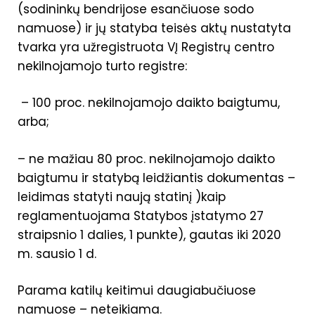
(sodininkų bendrijose esančiuose sodo
namuose) ir jų statyba teisės aktų nustatyta
tvarka yra užregistruota VĮ Registrų centro
nekilnojamojo turto registre:
– 100 proc. nekilnojamojo daikto baigtumu,
arba;
– ne mažiau 80 proc. nekilnojamojo daikto
baigtumu ir statybą leidžiantis dokumentas –
leidimas statyti naują statinį )kaip
reglamentuojama Statybos įstatymo 27
straipsnio 1 dalies, 1 punkte), gautas iki 2020
m. sausio 1 d.
Parama katilų keitimui daugiabučiuose
namuose – neteikiama.