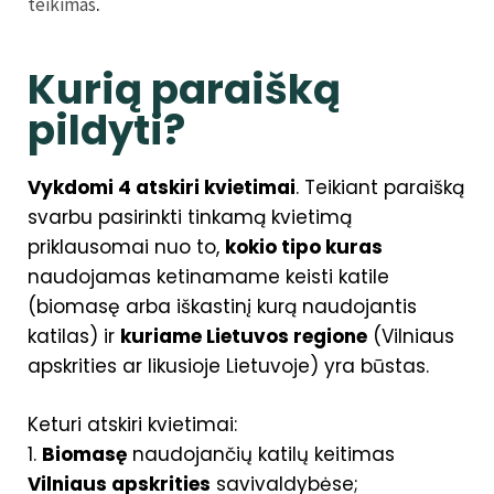
.
teikimas
Kurią paraišką
pildyti?
Vykdomi 4 atskiri kvietimai
. Teikiant paraišką
svarbu pasirinkti tinkamą kvietimą
priklausomai nuo to,
kokio tipo kuras
naudojamas ketinamame keisti katile
(biomasę arba iškastinį kurą naudojantis
katilas) ir
kuriame Lietuvos regione
(Vilniaus
apskrities ar likusioje Lietuvoje) yra būstas.
Keturi atskiri kvietimai:
1.
Biomasę
naudojančių katilų keitimas
Vilniaus apskrities
savivaldybėse;